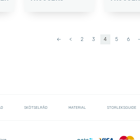
←
<
2
3
4
5
6
ÅD
SKÖTSELRÅD
MATERIAL
STORLEKSGUIDE
jare