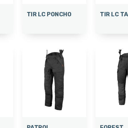
TIR LC PONCHO
TIR LC T
PATROL
FOREST