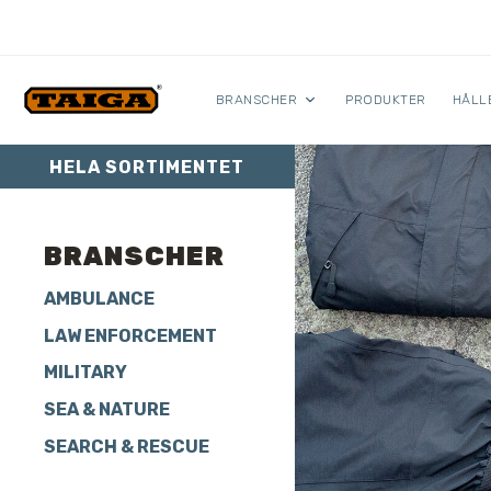
Hoppa till innehåll
BRANSCHER
PRODUKTER
HÅLL
HELA SORTIMENTET
BRANSCHER
AMBULANCE
LAW ENFORCEMENT
MILITARY
SEA & NATURE
SEARCH & RESCUE