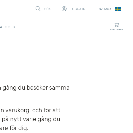
SÖK
LOGGA IN
SVENSKA
STÄNG
TALOGER
VARUKORG
ästa gång du besöker samma
 varukorg, och för att
r på nytt varje gång du
re för dig.