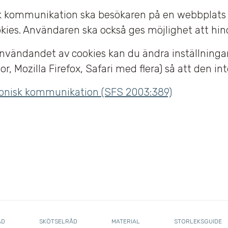
sk kommunikation ska besökaren på en webbplats
es. Användaren ska också ges möjlighet att hind
användandet av cookies kan du ändra inställningar
, Mozilla Firefox, Safari med flera) så att den inte
onisk kommunikation (SFS 2003:389)
ÅD
SKÖTSELRÅD
MATERIAL
STORLEKSGUIDE