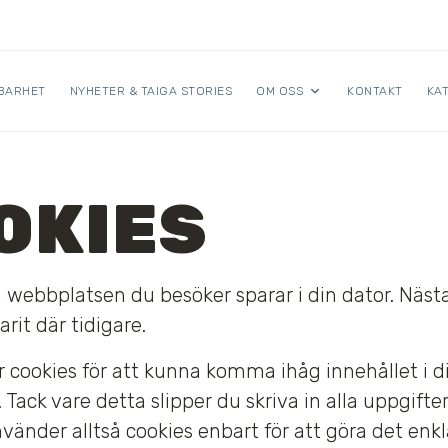
BARHET
NYHETER & TAIGA STORIES
OM OSS
KONTAKT
KA
OKIES
som webbplatsen du besöker sparar i din dator. N
rit där tidigare.
cookies för att kunna komma ihåg innehållet i din
ack vare detta slipper du skriva in alla uppgifte
änder alltså cookies enbart för att göra det enkla