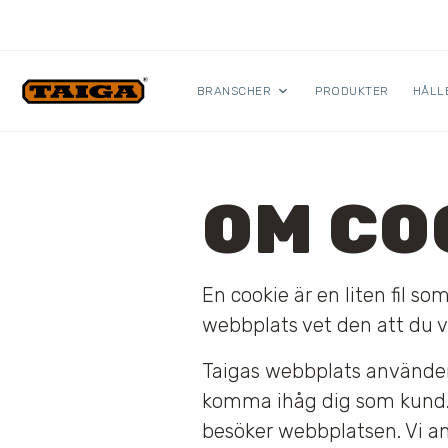
Hoppa till innehåll
BRANSCHER
PRODUKTER
HÅLL
OM CO
En cookie är en liten fil 
webbplats vet den att du va
Taigas webbplats använder 
komma ihåg dig som kund. T
besöker webbplatsen. Vi anv