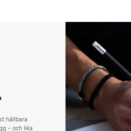
T
st hållbara
gg – och lika