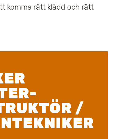
att komma rätt klädd och rätt
KER
TER-
TRUKTÖR /
GNTEKNIKER