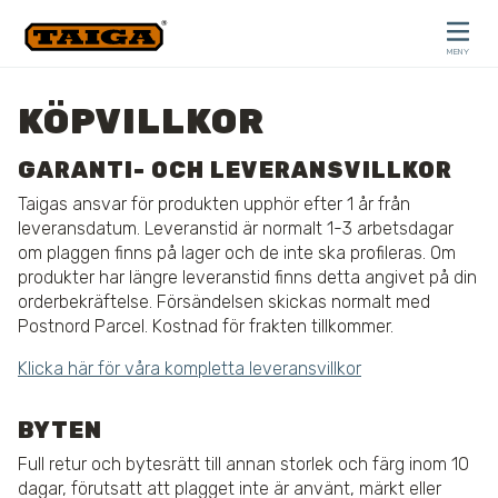
Hoppa till innehåll
MENY
STÄNG
KÖPVILLKOR
GARANTI- OCH LEVERANSVILLKOR
Taigas ansvar för produkten upphör efter 1 år från
leveransdatum. Leveranstid är normalt 1-3 arbetsdagar
om plaggen finns på lager och de inte ska profileras. Om
produkter har längre leveranstid finns detta angivet på din
orderbekräftelse. Försändelsen skickas normalt med
Postnord Parcel. Kostnad för frakten tillkommer.
Klicka här för våra kompletta leveransvillkor
BYTEN
Full retur och bytesrätt till annan storlek och färg inom 10
dagar, förutsatt att plagget inte är använt, märkt eller