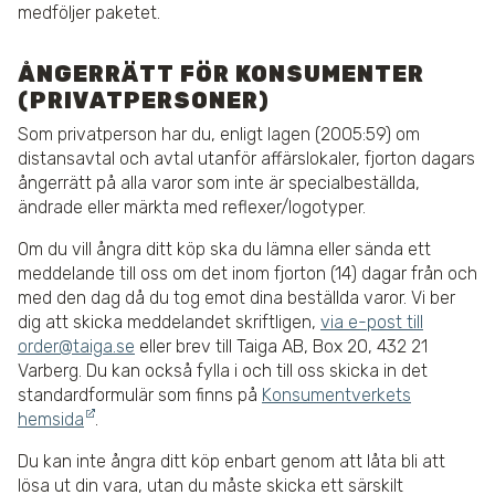
medföljer paketet.
ÅNGERRÄTT FÖR KONSUMENTER
(PRIVATPERSONER)
Som privatperson har du, enligt lagen (2005:59) om
distansavtal och avtal utanför affärslokaler, fjorton dagars
ångerrätt på alla varor som inte är specialbeställda,
ändrade eller märkta med reflexer/logotyper.
Om du vill ångra ditt köp ska du lämna eller sända ett
meddelande till oss om det inom fjorton (14) dagar från och
med den dag då du tog emot dina beställda varor. Vi ber
dig att skicka meddelandet skriftligen,
via e-post till
order@taiga.se
eller brev till Taiga AB, Box 20, 432 21
Varberg. Du kan också fylla i och till oss skicka in det
standardformulär som finns på
Konsumentverkets
hemsida
.
Du kan inte ångra ditt köp enbart genom att låta bli att
lösa ut din vara, utan du måste skicka ett särskilt