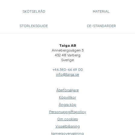
SKÖTSELRÅD
MATERIAL
STORLEKSGUIDE
CE-STANDARDER
Taiga AB
Annebergsvägen 3
432 48 Varberg
Sverige
+46 340-66 69 00
info@taiga.se
Återförsäljare
Köpvillkor
Ångra köp
Personuppgiftspolicy
Om cookies
Visselblåsning
kameraovervakning