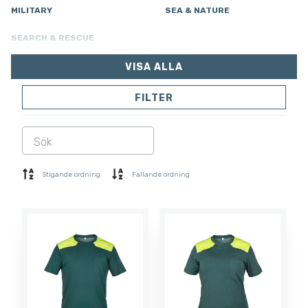
MILITARY
SEA & NATURE
SEARCH & RESCUE
VISA ALLA
FILTER
JACKOR
BYXOR
OVERALLER
FODER
SOFTSHELL
SWEATER
Stigande ordning
Fallande ordning
SKJORTOR
POLO & T-SHIRT
SHORTS
UNDERSTÄLL
MÖSSOR
HANDSKAR
SOCKAR
ACCESSOARER