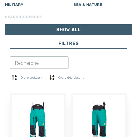
MILITARY
SEA & NATURE
SEARCH & RESCUE
SHOW ALL
FILTRES
VESTES
PANTALONS
COMBINAISON
DOUBLURE
SOFTSHELL
PULL
Ordre croissant
Ordre décroissant
CHEMISES
POLO ET T-SHIRT
SHORTS
COUCHE DE BASE
CASQUETTE
GANTS
CHAUSSETTES
ACCESSOIRES