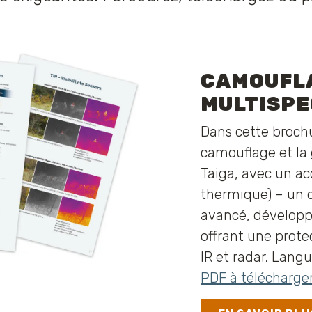
CAMOUFL
MULTISP
Dans cette brochu
camouflage et la 
Taiga, avec un acc
thermique) – un 
avancé, développ
offrant une prote
IR et radar.
Langue
PDF à télécharge