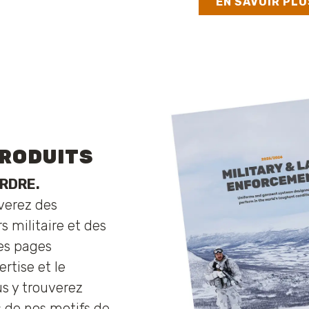
EN SAVOIR PL
PRODUITS
ORDRE.
verez des
s militaire et des
res pages
ertise et le
s y trouverez
 de nos motifs de