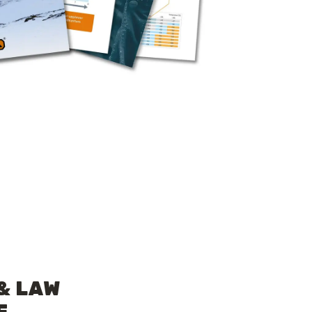
 & LAW
E