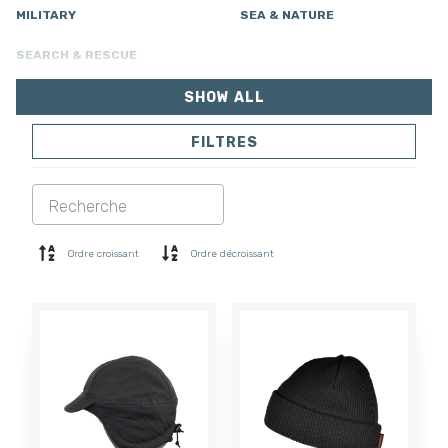
MILITARY
SEA & NATURE
SEARCH & RESCUE
SHOW ALL
FILTRES
VESTES
PANTALONS
COMBINAISON
DOUBLURE
SOFTSHELL
PULL
Ordre croissant
Ordre décroissant
CHEMISES
POLO ET T-SHIRT
SHORTS
COUCHE DE BASE
CASQUETTE
GANTS
CHAUSSETTES
ACCESSOIRES