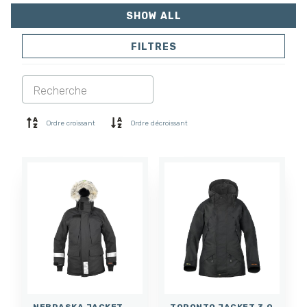
SHOW ALL
FILTRES
VESTES
PANTALONS
COMBINAISON
DOUBLURE
SOFTSHELL
PULL
Ordre croissant
Ordre décroissant
CHEMISES
POLO ET T-SHIRT
SHORTS
COUCHE DE BASE
CASQUETTE
GANTS
CHAUSSETTES
ACCESSOIRES