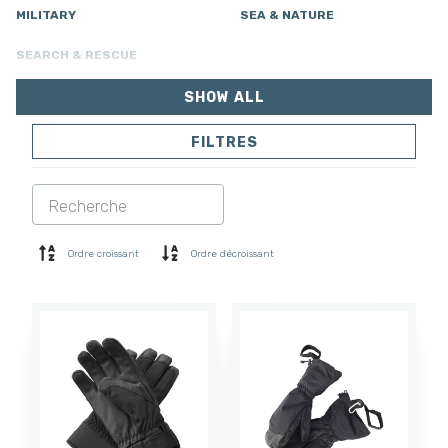
MILITARY
SEA & NATURE
SEARCH & RESCUE
SHOW ALL
FILTRES
VESTES
PANTALONS
COMBINAISON
DOUBLURE
SOFTSHELL
PULL
Ordre croissant
Ordre décroissant
CHEMISES
POLO ET T-SHIRT
SHORTS
COUCHE DE BASE
CASQUETTE
GANTS
CHAUSSETTES
ACCESSOIRES