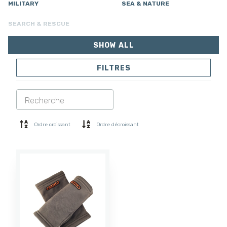
MILITARY
SEA & NATURE
SEARCH & RESCUE
SHOW ALL
FILTRES
VESTES
PANTALONS
COMBINAISON
DOUBLURE
SOFTSHELL
PULL
Ordre croissant
Ordre décroissant
CHEMISES
POLO ET T-SHIRT
SHORTS
COUCHE DE BASE
CASQUETTE
GANTS
CHAUSSETTES
ACCESSOIRES