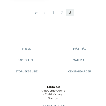
←
<
1
2
3
PRESS
TVÄTTRÅD
SKÖTSELRÅD
MATERIAL
STORLEKSGUIDE
CE-STANDARDER
Taiga AB
Annebergsvägen 3
432 48 Varberg
Sverige
+46 340-66 69 00