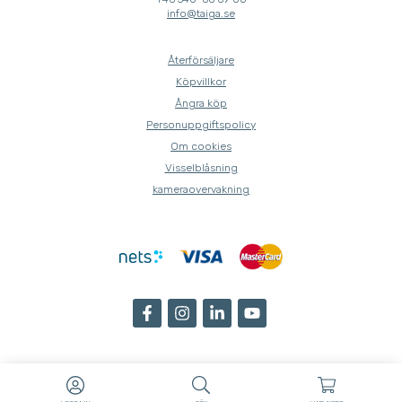
info@taiga.se
Återförsäljare
Köpvillkor
Ångra köp
Personuppgiftspolicy
Om cookies
Visselblåsning
kameraovervakning