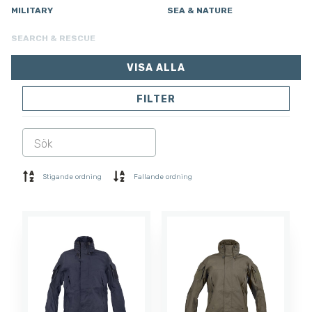
MILITARY
SEA & NATURE
SEARCH & RESCUE
VISA ALLA
FILTER
JACKOR
BYXOR
OVERALLER
FODER
SOFTSHELL
SWEATER
Stigande ordning
Fallande ordning
SKJORTOR
POLO & T-SHIRT
SHORTS
UNDERSTÄLL
MÖSSOR
HANDSKAR
SOCKAR
ACCESSOARER