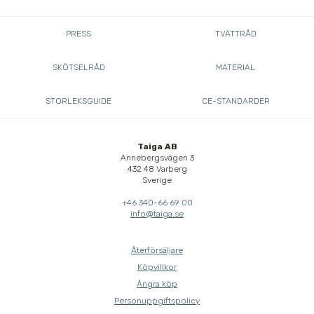
PRESS
TVÄTTRÅD
SKÖTSELRÅD
MATERIAL
STORLEKSGUIDE
CE-STANDARDER
Taiga AB
Annebergsvägen 3
432 48 Varberg
Sverige
+46 340-66 69 00
info@taiga.se
Återförsäljare
Köpvillkor
Ångra köp
Personuppgiftspolicy