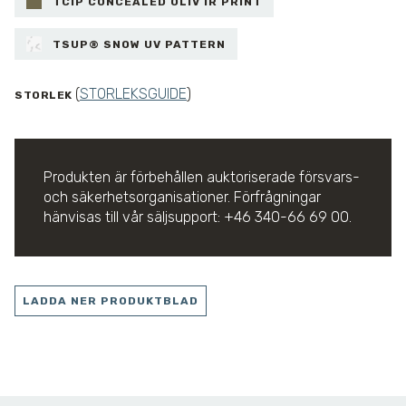
TCIP CONCEALED OLIV IR PRINT
TSUP® SNOW UV PATTERN
(
STORLEKSGUIDE
)
STORLEK
Produkten är förbehållen auktoriserade försvars-
och säkerhetsorganisationer. Förfrågningar
hänvisas till vår säljsupport: +46 340-66 69 00.
LADDA NER PRODUKTBLAD