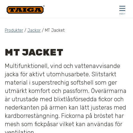
Hoppa till innehåll
MENY
STÄNG
Produkter
/
Jackor
/ MT Jacket
MT JACKET
Multifunktionell, vind och vattenavvisande
jacka för aktivt utomhusarbete. Slitstarkt
material i superstrechig softshell som ger
utmärkt komfort och passform. Överärmarna
är utrustade med blixtlåsförsedda fickor och
nederkanten på ärmen kan lätt justeras med
kardborrestängning. Fickorna på bröstet har
mesh som fickpåsar vilket kan användas för
ventilation.