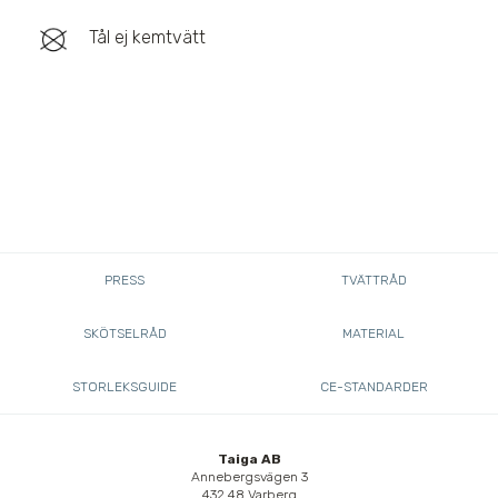
Tål ej kemtvätt
PRESS
TVÄTTRÅD
SKÖTSELRÅD
MATERIAL
STORLEKSGUIDE
CE-STANDARDER
Taiga AB
Annebergsvägen 3
432 48 Varberg