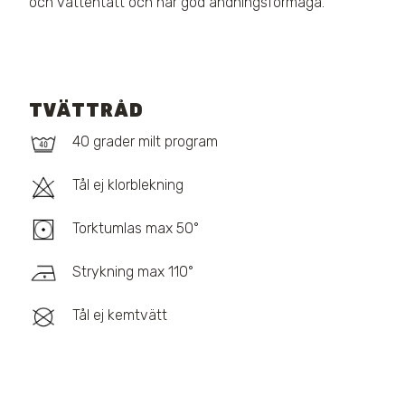
och vattentätt och har god andningsförmåga.
TVÄTTRÅD
40 grader milt program
Tål ej klorblekning
Torktumlas max 50°
Strykning max 110°
Tål ej kemtvätt