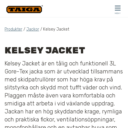
Hoppa till innehåll
MENY
STÄNG
Produkter
/
Jackor
/ Kelsey Jacket
KELSEY JACKET
Kelsey Jacket är en tålig och funktionell 3L
Gore-Tex jacka som är utvecklad tillsammans
med skidpatrullörer som har höga krav på
slitstyrka och skydd mot tufft väder och vind.
Plaggen måste även vara komfortabla och
smidiga att arbeta i vid växlande uppdrag.
Jackan har en hög skyddande krage, rymliga
och praktiska fickor, ventilationsöppningar,
monofonhållare och en avtagbar huva som