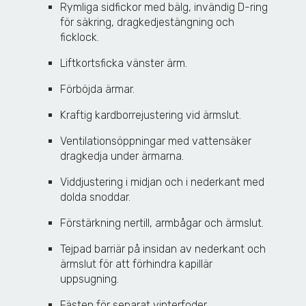
Rymliga sidfickor med bälg, invändig D-ring
för säkring, dragkedjestängning och
ficklock.
Liftkortsficka vänster ärm.
Förböjda ärmar.
Kraftig kardborrejustering vid ärmslut.
Ventilationsöppningar med vattensäker
dragkedja under ärmarna.
Viddjustering i midjan och i nederkant med
dolda snoddar.
Förstärkning nertill, armbågar och ärmslut.
Tejpad barriär på insidan av nederkant och
ärmslut för att förhindra kapillär
uppsugning.
Fästen för separat vinterfoder.