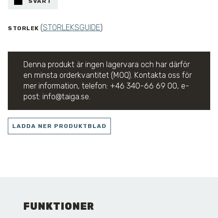
SVART
(
STORLEKSGUIDE
)
STORLEK
Denna produkt är ingen lagervara och har därför
en minsta orderkvantitet (MOQ). Kontakta oss för
mer information, telefon: +46 340-66 69 00, e-
post: info@taiga.se.
LADDA NER PRODUKTBLAD
FUNKTIONER