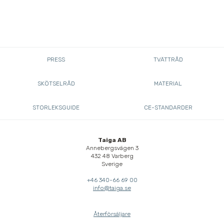
PRESS
TVÄTTRÅD
SKÖTSELRÅD
MATERIAL
STORLEKSGUIDE
CE-STANDARDER
Taiga AB
Annebergsvägen 3
432 48 Varberg
Sverige
+46 340-66 69 00
info@taiga.se
Återförsäljare