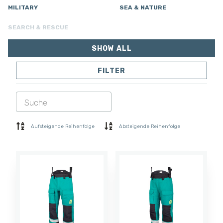
MILITARY
SEA & NATURE
SEARCH & RESCUE
SHOW ALL
FILTER
JACKEN
HOSEN
OVERALL
AUSFÜTTERUNG
SOFTSHELL
PULLOVER
Aufsteigende Reihenfolge
Absteigende Reihenfolge
HEMDEN
POLO- & T-SHIRT
KURZE HOSE
BASISSCHICHT
MÜTZE
HANDSCHUHE
SOCKEN
ZUBEHÖR