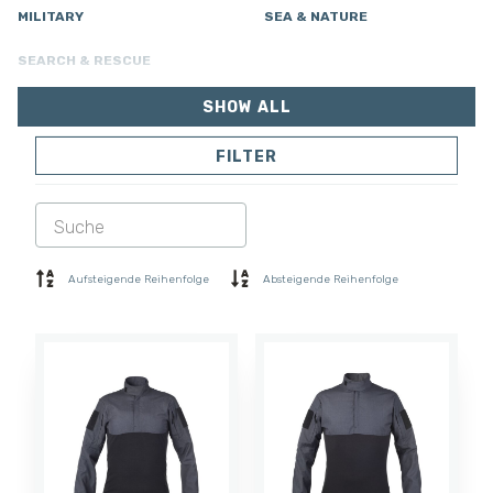
MILITARY
SEA & NATURE
SEARCH & RESCUE
SHOW ALL
FILTER
JACKEN
HOSEN
OVERALL
AUSFÜTTERUNG
SOFTSHELL
PULLOVER
Aufsteigende Reihenfolge
Absteigende Reihenfolge
HEMDEN
POLO- & T-SHIRT
KURZE HOSE
BASISSCHICHT
MÜTZE
HANDSCHUHE
SOCKEN
ZUBEHÖR