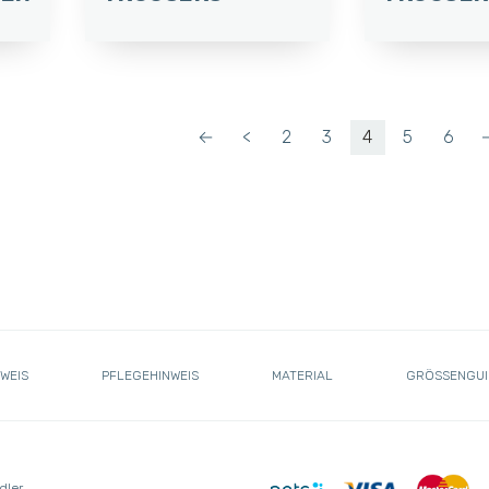
←
<
2
3
4
5
6
WEIS
PFLEGEHINWEIS
MATERIAL
GRÖSSENGUI
dler