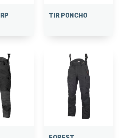
ARP
TIR PONCHO
FOREST