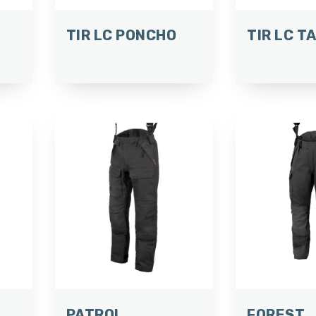
TIR LC PONCHO
TIR LC T
PATROL
FOREST