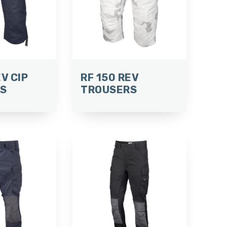
EV CIP
RF 150 REV
S
TROUSERS