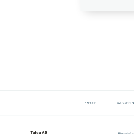
PRESSE
WASCHHIN
Taiga AB
Einzelhän