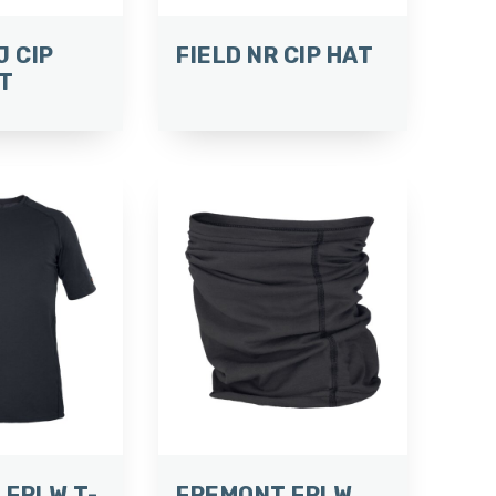
J CIP
FIELD NR CIP HAT
RT
 FRLW T-
FREMONT FRLW