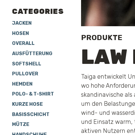
CATEGORIES
JACKEN
HOSEN
PRODUKTE
OVERALL
LAW
AUSFÜTTERUNG
SOFTSHELL
PULLOVER
Taiga entwickelt Un
HEMDEN
wo hohe Anforderun
skandinavische als 
POLO- & T-SHIRT
um den Belastungen
KURZE HOSE
wind- und wasserdi
BASISSCHICHT
und Einsatz warm,
MÜTZE
aktiven Nutzern ent
HANDSCHUHE