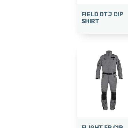
FIELD DTJ CIP
SHIRT
FLIGHT FR CIP