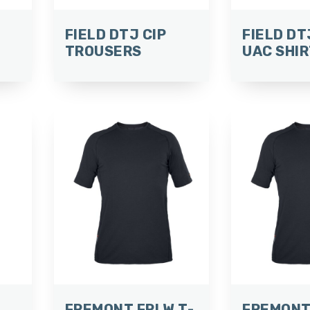
FIELD DTJ CIP
FIELD DT
TROUSERS
UAC SHI
FREMONT FRLW T-
FREMONT