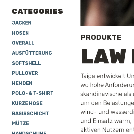
CATEGORIES
JACKEN
HOSEN
PRODUKTE
OVERALL
LAW
AUSFÜTTERUNG
SOFTSHELL
PULLOVER
Taiga entwickelt Un
HEMDEN
wo hohe Anforderun
skandinavische als 
POLO- & T-SHIRT
um den Belastungen
KURZE HOSE
wind- und wasserdi
BASISSCHICHT
und Einsatz warm,
MÜTZE
aktiven Nutzern ent
HANDSCHUHE