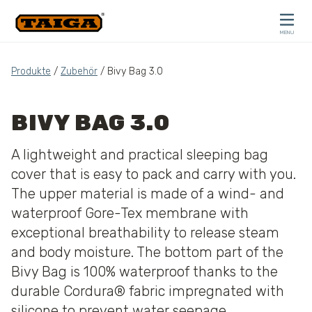
Skip to content
MENU
CLOSE
Produkte
/
Zubehör
/ Bivy Bag 3.0
BIVY BAG 3.0
A lightweight and practical sleeping bag
cover that is easy to pack and carry with you.
The upper material is made of a wind- and
waterproof Gore-Tex membrane with
exceptional breathability to release steam
and body moisture. The bottom part of the
Bivy Bag is 100% waterproof thanks to the
durable Cordura® fabric impregnated with
silicone to prevent water seepage.