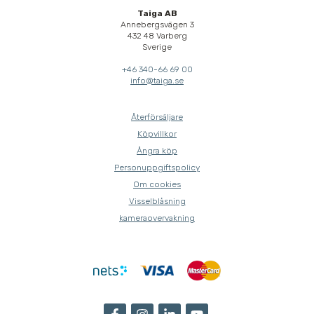
Taiga AB
Annebergsvägen 3
432 48 Varberg
Sverige
+46 340-66 69 00
info@taiga.se
Återförsäljare
Köpvillkor
Ångra köp
Personuppgiftspolicy
Om cookies
Visselblåsning
kameraovervakning