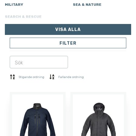
MILITARY
SEA & NATURE
SEARCH & RESCUE
VISA ALLA
FILTER
JACKOR
BYXOR
OVERALLER
FODER
SOFTSHELL
SWEATER
Stigande ordning
Fallande ordning
SKJORTOR
POLO & T-SHIRT
SHORTS
UNDERSTÄLL
MÖSSOR
HANDSKAR
SOCKAR
ACCESSOARER