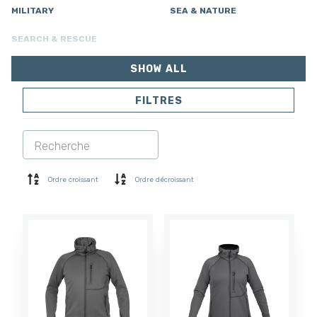
MILITARY
SEA & NATURE
SEARCH & RESCUE
SHOW ALL
FILTRES
VESTES
PANTALONS
COMBINAISON
DOUBLURE
SOFTSHELL
PULL
Ordre croissant
Ordre décroissant
CHEMISES
POLO ET T-SHIRT
SHORTS
COUCHE DE BASE
CASQUETTE
GANTS
CHAUSSETTES
ACCESSOIRES