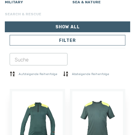
MILITARY
SEA & NATURE
SEARCH & RESCUE
SHOW ALL
FILTER
JACKEN
HOSEN
OVERALL
AUSFÜTTERUNG
SOFTSHELL
PULLOVER
Aufsteigende Reihenfolge
Absteigende Reihenfolge
HEMDEN
POLO- & T-SHIRT
KURZE HOSE
BASISSCHICHT
MÜTZE
HANDSCHUHE
SOCKEN
ZUBEHÖR